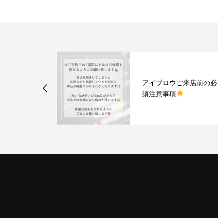
l&eyelash 富
アイブロウご来店前の必
須注意事項