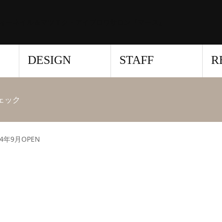
ィーネイル＆マツエク・アイブロウサロン『マース』
DESIGN
STAFF
R
チェック
24年9月OPEN