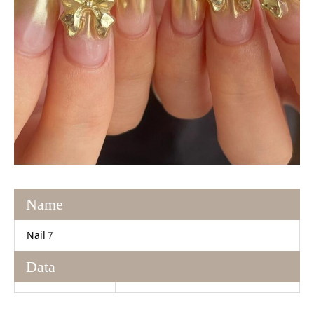
Name
Nail７
Data