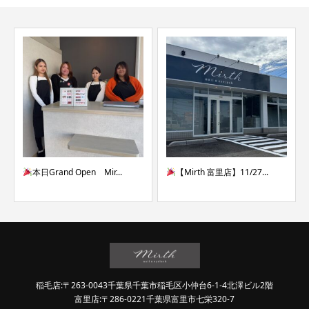
本日Grand Open Mir...
【Mirth 富里店】11/27...
稲毛店:〒263-0043千葉県千葉市稲毛区小仲台6-1-4北澤ビル2階
富里店:〒286-0221千葉県富里市七栄320-7