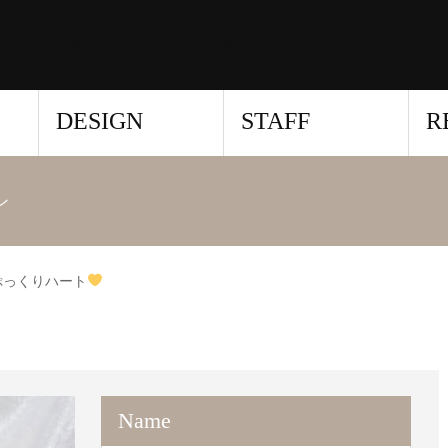
ィーネイル＆マツエク・アイブロウサロン『マース』
DESIGN
STAFF
R
ン
ぷっくりハート
Name