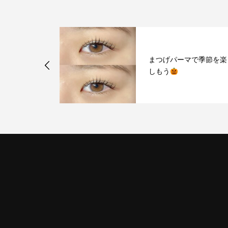
d Open
まつげパーマで季節を楽
しもう