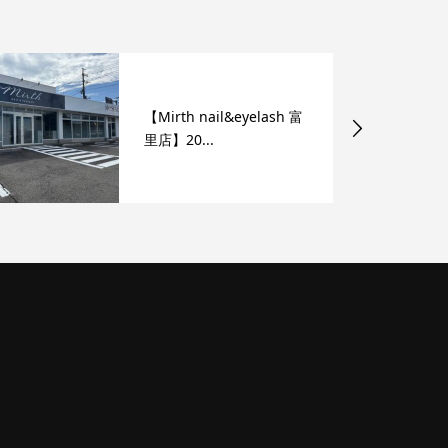
【Mirth nail&eyelash 富
里店】20...