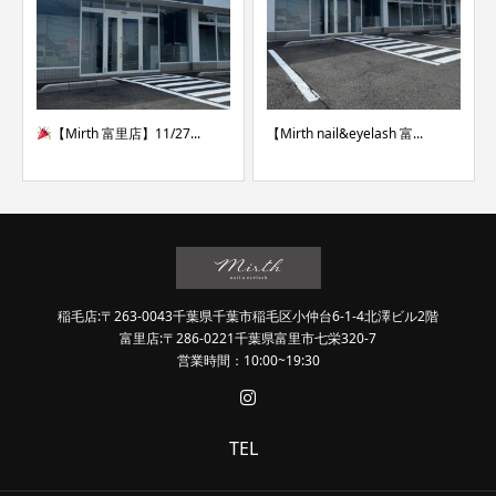
【Mirth 富里店】11/27...
【Mirth nail&eyelash 富...
稲毛店:〒263-0043千葉県千葉市稲毛区小仲台6-1-4北澤ビル2階
富里店:〒286-0221千葉県富里市七栄320-7
営業時間：10:00~19:30
TEL