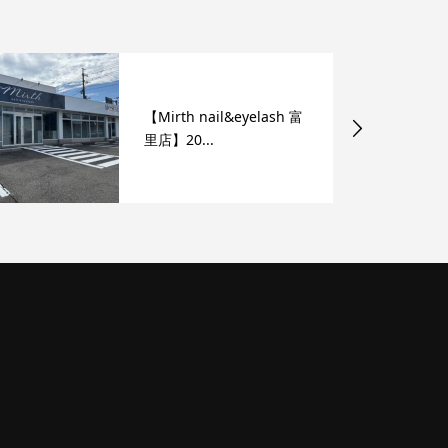
【Mirth nail&eyelash 富
里店】20...