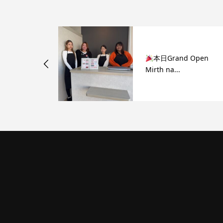
月4日OPEN】
本日Grand Open
.
Mirth na...