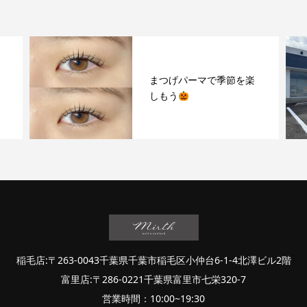
まつげパーマで季節を楽
しもう
稲毛店:〒263-0043千葉県千葉市稲毛区小仲台6-1-4北澤ビル2階
富里店:〒286-0221千葉県富里市七栄320-7
営業時間：10:00~19:30