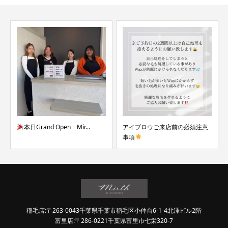
本日Grand Open Mir...
アイブロウご来店前の必須注意
事項
稲毛店:〒263-0043千葉県千葉市稲毛区小仲台6-1-4北澤ビル2階
富里店:〒286-0221千葉県富里市七栄320-7