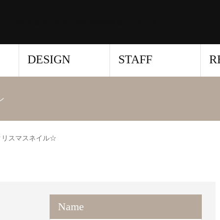
ィーネイル＆マツエク・アイブロウサロン『マース』
DESIGN
STAFF
R
ン
クリスマスネイル☆
Name