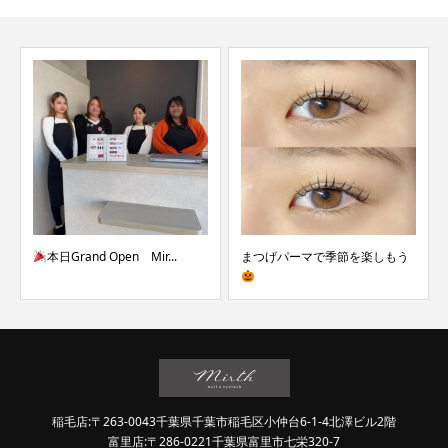
本日Grand Open Mir...
まつげパーマで季節を楽しもう
稲毛店:〒263-0043千葉県千葉市稲毛区小仲台6-1-4北澤ビル2階
富里店:〒286-0221千葉県富里市七栄320-7