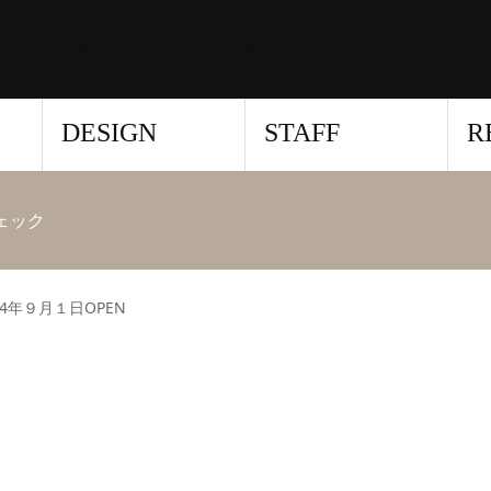
ィーネイル＆マツエク・アイブロウサロン『マース』
DESIGN
STAFF
R
チェック
24年９月１日OPEN