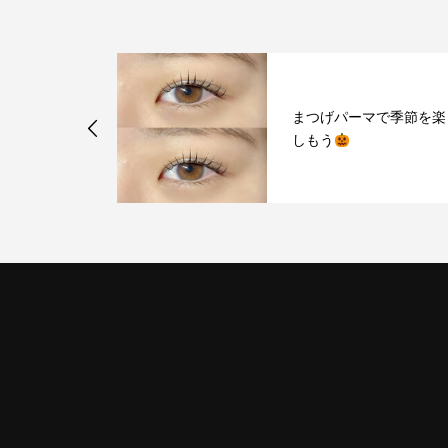
l&eyelash 富
まつげパーマで季節を楽
しもう