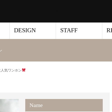
ィーネイル＆マツエク・アイブロウサロン『マース』
DESIGN
STAFF
R
ン
大人気ワンホン
Name