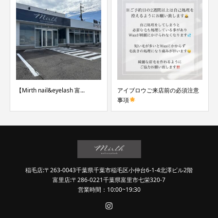
【Mirth nail&eyelash 富...
アイブロウご来店前の必須注意
事項
稲毛店:〒263-0043千葉県千葉市稲毛区小仲台6-1-4北澤ビル2階
富里店:〒286-0221千葉県富里市七栄320-7
営業時間：10:00~19:30